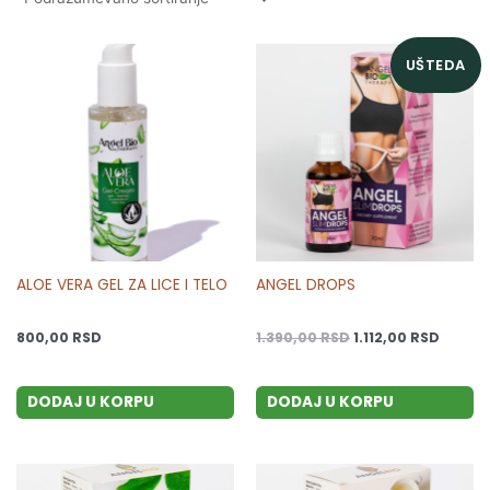
Originalna
Trenu
UŠTEDA
cena
cena
je
je:
bila:
1.112,0
1.390,00 RSD.
ALOE VERA GEL ZA LICE I TELO
ANGEL DROPS
800,00
RSD
1.390,00
RSD
1.112,00
RSD
DODAJ U KORPU
DODAJ U KORPU