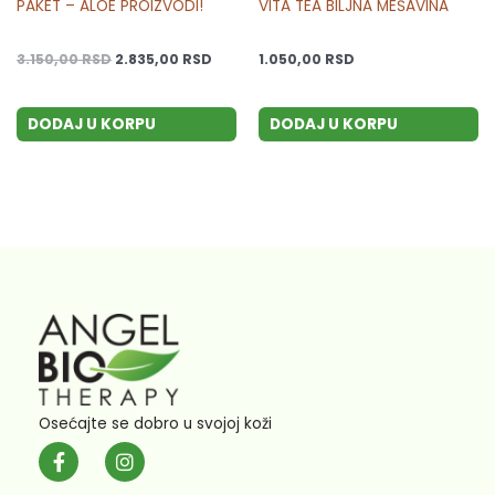
PAKET – ALOE PROIZVODI!
VITA TEA BILJNA MEŠAVINA
3.150,00
RSD
2.835,00
RSD
1.050,00
RSD
DODAJ U KORPU
DODAJ U KORPU
Osećajte se dobro u svojoj koži
F
I
a
n
c
s