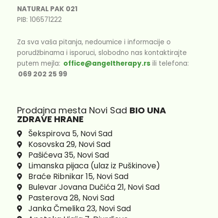
e
t
NATURAL PAK 021
b
a
PIB: 106571222
o
g
o
r
k
a
Za sva vaša pitanja, nedoumice i informacije o
-
m
porudžbinama i isporuci, slobodno nas kontaktirajte
f
putem mejla:
office@angeltherapy.rs
ili telefona:
069 202 25 99
Prodajna mesta Novi Sad
BIO UNA
ZDRAVE HRANE
Šekspirova 5, Novi Sad
Kosovska 29, Novi Sad
Pašićeva 35, Novi Sad
Limanska pijaca (ulaz iz Puškinove)
Braće Ribnikar 15, Novi Sad
Bulevar Jovana Dučića 21, Novi Sad
Pasterova 28, Novi Sad
Janka Čmelika 23, Novi Sad