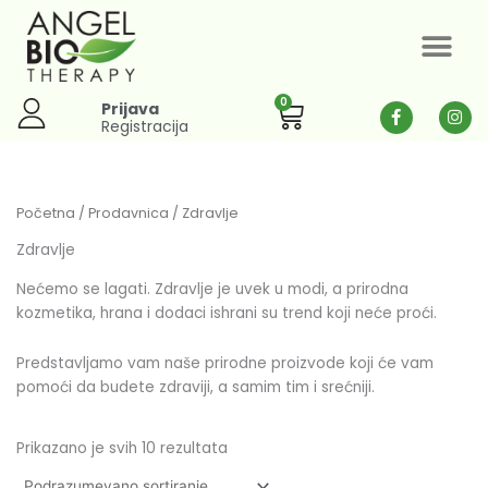
Pređi
na
sadržaj
0
Cart
F
I
Prijava
a
n
Registracija
c
s
e
t
b
a
o
g
o
r
Početna
/
Prodavnica
/ Zdravlje
k
a
-
m
Zdravlje
f
Nećemo se lagati. Zdravlje je uvek u modi, a prirodna
kozmetika, hrana i dodaci ishrani su trend koji neće proći.
Predstavljamo vam naše prirodne proizvode koji će vam
pomoći da budete zdraviji, a samim tim i srećniji.
Prikazano je svih 10 rezultata