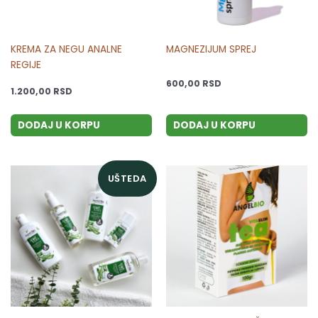
KREMA ZA NEGU ANALNE
MAGNEZIJUM SPREJ
REGIJE
600,00
RSD
1.200,00
RSD
DODAJ U KORPU
DODAJ U KORPU
Originalna
Trenutna
UŠTEDA
cena
cena
je
je:
bila:
2.835,00 RSD.
3.150,00 RSD.