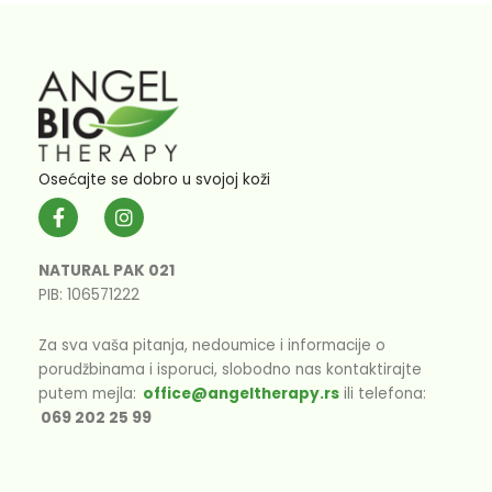
Osećajte se dobro u svojoj koži
F
I
a
n
c
s
e
t
NATURAL PAK 021
b
a
PIB: 106571222
o
g
o
r
k
a
Za sva vaša pitanja, nedoumice i informacije o
-
m
porudžbinama i isporuci, slobodno nas kontaktirajte
f
putem mejla:
office@angeltherapy.rs
ili telefona:
069 202 25 99