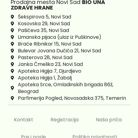
Prodajna mesta Novi Sad
BIO UNA
ZDRAVE HRANE
Šekspirova 5, Novi Sad
Kosovska 29, Novi Sad
Pašićeva 35, Novi Sad
Limanska pijaca (ulaz iz Puškinove)
Braće Ribnikar 15, Novi Sad
Bulevar Jovana Dučića 21, Novi Sad
Pasterova 28, Novi Sad
Janka Čmelika 23, Novi Sad
Apoteka Higija 7, Djurdjevo
Apoteka Higija 1, Žabalj
Apoteka Srce, Omladinskih brigada 86ž,
Beograd
Parfimerija Pogled, Novosadska 375, Temerin
Kontakt
Registracija
Naša priča
Pre i posle
Politika privatnosti