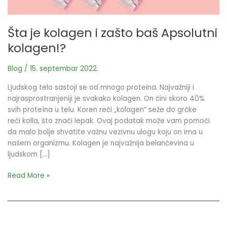
Apsolutni
kolagen!?
Šta je kolagen i zašto baš Apsolutni
kolagen!?
Blog
/
15. septembar 2022.
Ljudskog telo sastoji se od mnogo proteina. Najvažniji i
najrasprostranjeniji je svakako kolagen. On čini skoro 40%
svih proteína u telu. Koren reči „kolagen“ seže do grčke
reči kolla, što znači lepak. Ovaj podatak može vam pomoći
da malo bolje shvatite važnu vezivnu ulogu koju on ima u
našem organizmu. Kolagen je najvažnija belančevina u
ljudskom […]
Read More »