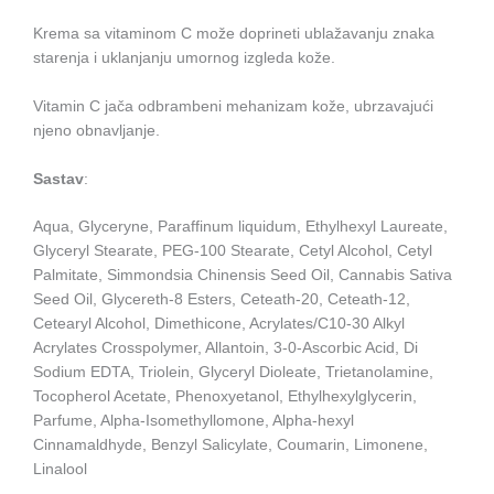
Krema sa vitaminom C može doprineti ublažavanju znaka
starenja i uklanjanju umornog izgleda kože.
Vitamin C jača odbrambeni mehanizam kože, ubrzavajući
njeno obnavljanje.
Sastav
:
Aqua, Glyceryne, Paraffinum liquidum, Ethylhexyl Laureate,
Glyceryl Stearate, PEG-100 Stearate, Cetyl Alcohol, Cetyl
Palmitate, Simmondsia Chinensis Seed Oil, Cannabis Sativa
Seed Oil, Glycereth-8 Esters, Ceteath-20, Ceteath-12,
Cetearyl Alcohol, Dimethicone, Acrylates/C10-30 Alkyl
Acrylates Crosspolymer, Allantoin, 3-0-Ascorbic Acid, Di
Sodium EDTA, Triolein, Glyceryl Dioleate, Trietanolamine,
Tocopherol Acetate, Phenoxyetanol, Ethylhexylglycerin,
Parfume, Alpha-Isomethyllomone, Alpha-hexyl
Cinnamaldhyde, Benzyl Salicylate, Coumarin, Limonene,
Linalool