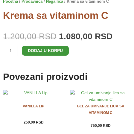
Početna
/
Prodavnica
/
Nega lica
/ Krema sa vitaminom C
f
Krema sa vitaminom C
Originalna
Tren
cena
cena
1.200,00
RSD
1.080,00
RSD
je
je:
bila:
1.080
Krema
1.200,00 RSD.
DODAJ U KORPU
sa
vitaminom
C
Povezani proizvodi
količina
VANILLA LIP
GEL ZA UMIVANJE LICA SA
VITAMINOM C
250,00
RSD
750,00
RSD