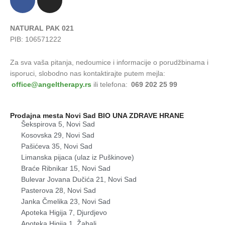
a
n
c
s
e
t
NATURAL PAK 021
PIB: 106571222
b
a
o
g
Za sva vaša pitanja, nedoumice i informacije o porudžbinama i
o
r
isporuci, slobodno nas kontaktirajte putem mejla:
k
a
office@angeltherapy.rs
ili telefona:
069 202 25 99
-
m
f
Prodajna mesta Novi Sad
BIO UNA ZDRAVE HRANE
Šekspirova 5, Novi Sad
Kosovska 29, Novi Sad
Pašićeva 35, Novi Sad
Limanska pijaca (ulaz iz Puškinove)
Braće Ribnikar 15, Novi Sad
Bulevar Jovana Dučića 21, Novi Sad
Pasterova 28, Novi Sad
Janka Čmelika 23, Novi Sad
Apoteka Higija 7, Djurdjevo
Apoteka Higija 1, Žabalj