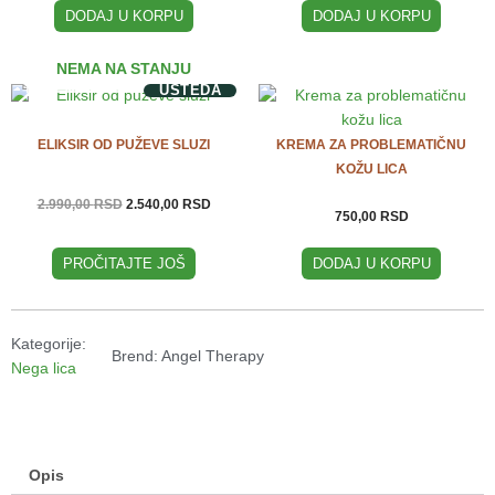
DODAJ U KORPU
DODAJ U KORPU
NEMA NA STANJU
UŠTEDA
Originalna
Trenutna
cena
cena
je
je:
ELIKSIR OD PUŽEVE SLUZI
bila:
2.540,00 RSD.
KREMA ZA PROBLEMATIČNU
2.990,00 RSD.
KOŽU LICA
2.990,00
RSD
2.540,00
RSD
750,00
RSD
PROČITAJTE JOŠ
DODAJ U KORPU
Kategorije:
Brend: Angel Therapy
Nega lica
Opis