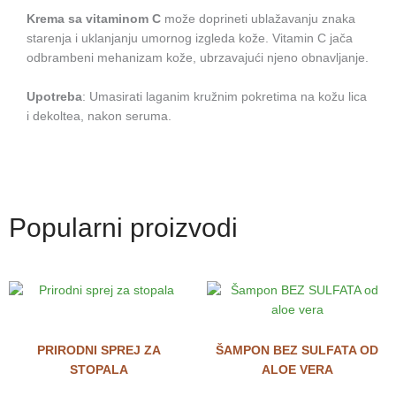
Krema sa vitaminom C
može doprineti ublažavanju znaka
starenja i uklanjanju umornog izgleda kože. Vitamin C jača
odbrambeni mehanizam kože, ubrzavajući njeno obnavljanje.
Upotreba
: Umasirati laganim kružnim pokretima na kožu lica
i dekoltea, nakon seruma.
Popularni proizvodi
PRIRODNI SPREJ ZA
ŠAMPON BEZ SULFATA OD
STOPALA
ALOE VERA