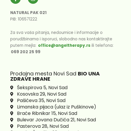
a
n
c
s
e
t
NATURAL PAK 021
b
a
PIB: 106571222
o
g
o
r
k
a
Za sva vaša pitanja, nedoumice i informacije o
-
m
porudžbinama i isporuci, slobodno nas kontaktirajte
f
putem mejla:
office@angeltherapy.rs
ili telefona:
069 202 25 99
Prodajna mesta Novi Sad
BIO UNA
ZDRAVE HRANE
Šekspirova 5, Novi Sad
Kosovska 29, Novi Sad
Pašićeva 35, Novi Sad
Limanska pijaca (ulaz iz Puškinove)
Braće Ribnikar 15, Novi Sad
Bulevar Jovana Dučića 21, Novi Sad
Pasterova 28, Novi Sad