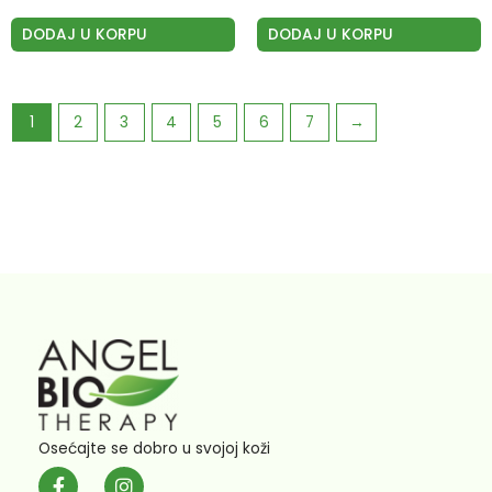
DODAJ U KORPU
DODAJ U KORPU
1
2
3
4
5
6
7
→
Osećajte se dobro u svojoj koži
F
I