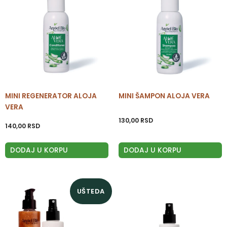
MINI REGENERATOR ALOJA
MINI ŠAMPON ALOJA VERA
VERA
130,00
RSD
140,00
RSD
DODAJ U KORPU
DODAJ U KORPU
Originalna
Trenutna
UŠTEDA
cena
cena
je
je:
bila:
1.600,00 RSD.
1.950,00 RSD.