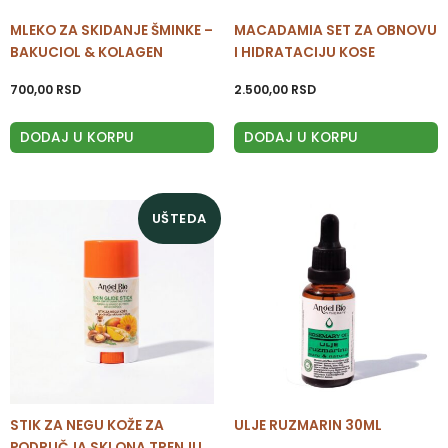
MLEKO ZA SKIDANJE ŠMINKE –
MACADAMIA SET ZA OBNOVU
BAKUCIOL & KOLAGEN
I HIDRATACIJU KOSE
700,00
RSD
2.500,00
RSD
DODAJ U KORPU
DODAJ U KORPU
Originalna
Trenutna
UŠTEDA
cena
cena
je
je:
bila:
700,00 RSD.
950,00 RSD.
STIK ZA NEGU KOŽE ZA
ULJE RUZMARIN 30ML
PODRUČJA SKLONA TRENJU