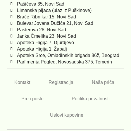
Pašićeva 35, Novi Sad
Limanska pijaca (ulaz iz Puškinove)
Braće Ribnikar 15, Novi Sad
Bulevar Jovana Dučića 21, Novi Sad
Pasterova 28, Novi Sad
Janka Čmelika 23, Novi Sad
Apoteka Higija 7, Djurdjevo
Apoteka Higija 1, Žabalj
Apoteka Srce, Omladinskih brigada 86ž, Beograd
Parfimerija Pogled, Novosadska 375, Temerin
Kontakt
Registracija
Naša priča
Pre i posle
Politika privatnosti
Uslovi kupovine