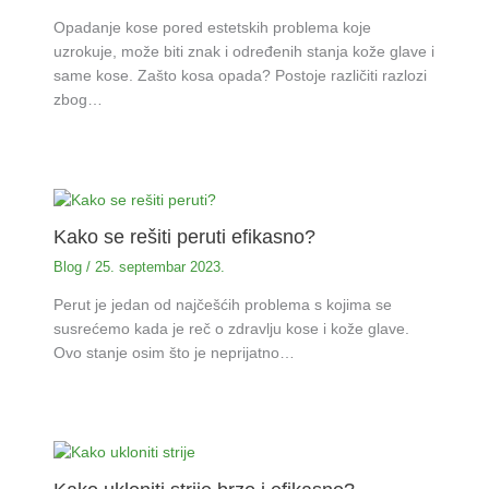
Opadanje kose pored estetskih problema koje
uzrokuje, može biti znak i određenih stanja kože glave i
same kose. Zašto kosa opada? Postoje različiti razlozi
zbog…
Kako se rešiti peruti efikasno?
Blog
/
25. septembar 2023.
Perut je jedan od najčešćih problema s kojima se
susrećemo kada je reč o zdravlju kose i kože glave.
Ovo stanje osim što je neprijatno…