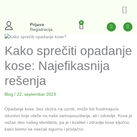
Pređi
na
sadržaj
0
Cart
F
I
Prijava
a
n
Registracija
c
s
e
t
b
a
Kako sprečiti opadanje
o
g
o
r
k
a
-
m
kose: Najefikasnija
f
rešenja
Blog
/
22. septembar 2023.
Opadanje kose, bez obzira na uzrok, može biti frustrirajuće
iskustvo koje uteče na naše samopouzdanje, ali i zdravlje. Kosa je
važan deo našeg identiteta, pa je i kvalitet i zdravlje kose ključno,
kako bismo se osećali sigurno i privlačno.