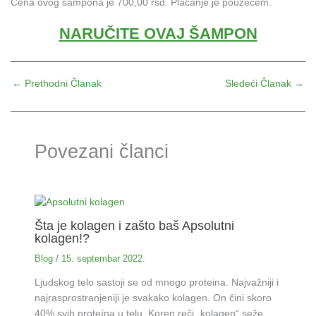
Cena ovog šampona je 700,00 rsd. Plaćanje je pouzećem.
NARUČITE OVAJ ŠAMPON
←
Prethodni Članak
Sledeći Članak
→
Povezani članci
Šta je kolagen i zašto baš Apsolutni
kolagen!?
Blog
/
15. septembar 2022.
Ljudskog telo sastoji se od mnogo proteina. Najvažniji i
najrasprostranjeniji je svakako kolagen. On čini skoro
40% svih proteína u telu. Koren reči „kolagen“ seže…