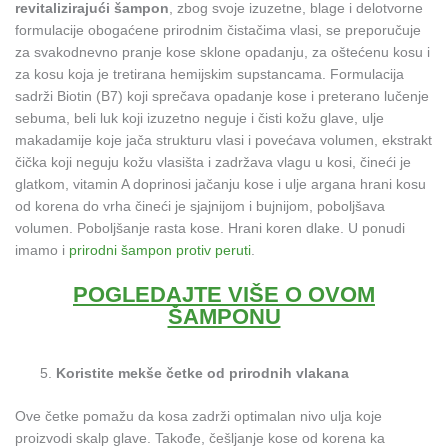
revitalizirajući šampon
, zbog svoje izuzetne, blage i delotvorne
formulacije obogaćene prirodnim čistačima vlasi, se preporučuje
za svakodnevno pranje kose sklone opadanju, za oštećenu kosu i
za kosu koja je tretirana hemijskim supstancama. Formulacija
sadrži Biotin (B7) koji sprečava opadanje kose i preterano lučenje
sebuma, beli luk koji izuzetno neguje i čisti kožu glave, ulje
makadamije koje jača strukturu vlasi i povećava volumen, ekstrakt
čička koji neguju kožu vlasišta i zadržava vlagu u kosi, čineći je
glatkom, vitamin A doprinosi jačanju kose i ulje argana hrani kosu
od korena do vrha čineći je sjajnijom i bujnijom, poboljšava
volumen. Poboljšanje rasta kose. Hrani koren dlake. U ponudi
imamo i
prirodni šampon protiv peruti
.
POGLEDAJTE VIŠE O OVOM
ŠAMPONU
Koristite mekše četke od prirodnih vlakana
Ove četke pomažu da kosa zadrži optimalan nivo ulja koje
proizvodi skalp glave. Takođe, češljanje kose od korena ka