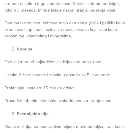
vremena i nakon toga isperite kosu. Koristiti jednom nedeljno,
tokom 3 meseca. Miris nestaje nakon pranja i sušenja kose.
Ova maska za kosu zahteva toplo okruženje (folija i peškir) kako
bi se stvorili optimalni uslovi za razvoj kvasca koji hrani kosu
proteinima, vitaminima i mineralima.
Kopriva
Ovo je jedna od najkorišćenijih biljaka za negu kose.
Uzmite 2 šake koprive i stavite u posudu sa 5 litara vode.
Prokuvajte i ostavite 15 min da odstoji.
Procedite, ohadite i koristite svakodnevno za pranje kose.
Esencijalna ulja
Masaža skalpa sa esencijalnim uljima može poboljšati rast kose.