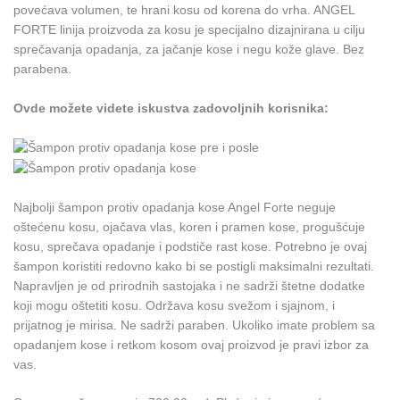
povećava volumen, te hrani kosu od korena do vrha. ANGEL
FORTE linija proizvoda za kosu je specijalno dizajnirana u cilju
sprečavanja opadanja, za jačanje kose i negu kože glave. Bez
parabena.
Ovde možete videte iskustva zadovoljnih korisnika:
Najbolji šampon protiv opadanja kose Angel Forte neguje
oštećenu kosu, ojačava vlas, koren i pramen kose, progušćuje
kosu, sprečava opadanje i podstiče rast kose. Potrebno je ovaj
šampon koristiti redovno kako bi se postigli maksimalni rezultati.
Napravljen je od prirodnih sastojaka i ne sadrži štetne dodatke
koji mogu oštetiti kosu. Održava kosu svežom i sjajnom, i
prijatnog je mirisa. Ne sadrži paraben. Ukoliko imate problem sa
opadanjem kose i retkom kosom ovaj proizvod je pravi izbor za
vas.