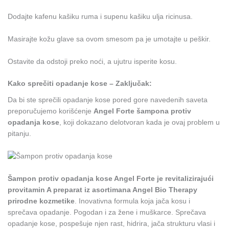
Dodajte kafenu kašiku ruma i supenu kašiku ulja ricinusa.
Masirajte kožu glave sa ovom smesom pa je umotajte u peškir.
Ostavite da odstoji preko noći, a ujutru isperite kosu.
Kako sprečiti opadanje kose – Zaključak:
Da bi ste sprečili opadanje kose pored gore navedenih saveta
preporučujemo korišćenje
Angel Forte šampona protiv
opadanja kose
, koji dokazano delotvoran kada je ovaj problem u
pitanju.
Šampon protiv opadanja kose Angel Forte je revitalizirajući
provitamin A preparat iz asortimana Angel Bio Therapy
prirodne kozmetike
. Inovativna formula koja jača kosu i
sprečava opadanje. Pogodan i za žene i muškarce. Sprečava
opadanje kose, pospešuje njen rast, hidrira, jača strukturu vlasi i