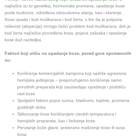
najčešće su to genetika, hormonske promene, opadanje kose
posle trudnoće, određena zdravstvena stanja, kao i starenje.
Kosa opada i kod muškaraca i kod žena, s tim da je potpuna
ćelavost (alopecija) mnogo češći problem kod muškaraca, dok je
kod žena najčešće proređena kosa, pojava zalizaka i opadanje
kose duž razdeljka.
Faktori koji utiču na opadanje kose, pored gore spomenutih
su:
Korišćenje komercijalnih šampona koji sadrže agresivna
hemijska jedinjenja – preporučujemo korišćenje samo
prirodnih preparata koji zaustavljaju opadanje i podstiču
rast kose
Spoljašni faktori poput sunca, hladnoće, toplote, promena
godišnjih doba
Stilizovanje kose korišćenjem visokih temperatura i
hemijskih preparata, kao i farbanje kose
Perutanje kože glave, preterano mašćenje kose ili suva
kosa