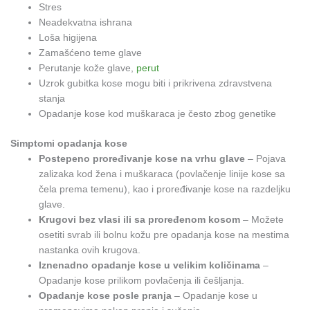
Stres
Neadekvatna ishrana
Loša higijena
Zamašćeno teme glave
Perutanje kože glave,
perut
Uzrok gubitka kose mogu biti i prikrivena zdravstvena
stanja
Opadanje kose kod muškaraca je često zbog genetike
Simptomi opadanja kose
Postepeno proređivanje kose na vrhu glave
– Pojava
zalizaka kod žena i muškaraca (povlačenje linije kose sa
čela prema temenu), kao i proređivanje kose na razdeljku
glave.
Krugovi bez vlasi ili sa proređenom kosom
– Možete
osetiti svrab ili bolnu kožu pre opadanja kose na mestima
nastanka ovih krugova.
Iznenadno opadanje kose u velikim količinama
–
Opadanje kose prilikom povlačenja ili češljanja.
Opadanje kose posle pranja
– Opadanje kose u