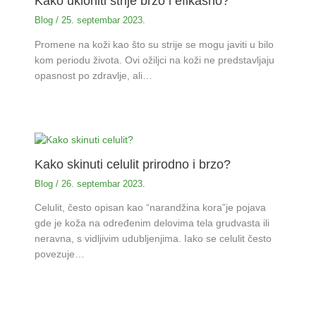
Kako ukloniti strije brzo i efikasno?
Blog
/
25. septembar 2023.
Promene na koži kao što su strije se mogu javiti u bilo
kom periodu života. Ovi ožiljci na koži ne predstavljaju
opasnost po zdravlje, ali…
Kako skinuti celulit prirodno i brzo?
Blog
/
26. septembar 2023.
Celulit, često opisan kao “narandžina kora”je pojava
gde je koža na određenim delovima tela grudvasta ili
neravna, s vidljivim udubljenjima. Iako se celulit često
povezuje…