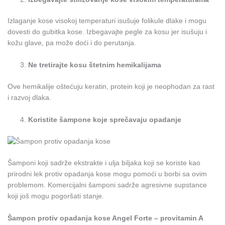
Izlaganje kose visokoj temperaturi isušuje folikule dlake i mogu
dovesti do gubitka kose. Izbegavajte pegle za kosu jer isušuju i
kožu glave, pa može doći i do perutanja.
Ne tretirajte kosu štetnim hemikalijama
Ove hemikalije oštećuju keratin, protein koji je neophodan za rast
i razvoj dlaka.
Koristite šampone koje sprečavaju opadanje
Šamponi koji sadrže ekstrakte i ulja biljaka koji se koriste kao
prirodni lek protiv opadanja kose mogu pomoći u borbi sa ovim
problemom. Komercijalni šamponi sadrže agresivne supstance
koji još mogu pogoršati stanje.
Šampon protiv opadanja kose Angel Forte – provitamin A