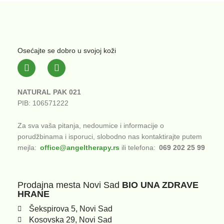
Osećajte se dobro u svojoj koži
F
I
a
n
c
s
e
t
NATURAL PAK 021
b
a
PIB: 106571222
o
g
o
r
k
a
Za sva vaša pitanja, nedoumice i informacije o
-
m
porudžbinama i isporuci, slobodno nas kontaktirajte putem
f
mejla:
office@angeltherapy.rs
ili telefona:
069 202 25 99
Prodajna mesta Novi Sad
BIO UNA ZDRAVE
HRANE
Šekspirova 5, Novi Sad
Kosovska 29, Novi Sad