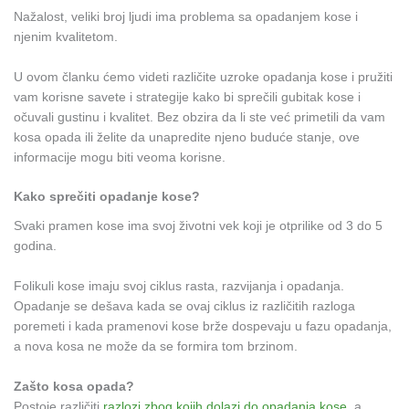
Nažalost, veliki broj ljudi ima problema sa opadanjem kose i
njenim kvalitetom.
U ovom članku ćemo videti različite uzroke opadanja kose i pružiti
vam korisne savete i strategije kako bi sprečili gubitak kose i
očuvali gustinu i kvalitet. Bez obzira da li ste već primetili da vam
kosa opada ili želite da unapredite njeno buduće stanje, ove
informacije mogu biti veoma korisne.
Kako sprečiti opadanje kose?
Svaki pramen kose ima svoj životni vek koji je otprilike od 3 do 5
godina.
Folikuli kose imaju svoj ciklus rasta, razvijanja i opadanja.
Opadanje se dešava kada se ovaj ciklus iz različitih razloga
poremeti i kada pramenovi kose brže dospevaju u fazu opadanja,
a nova kosa ne može da se formira tom brzinom.
Zašto kosa opada?
Postoje različiti
razlozi zbog kojih dolazi do opadanja kose
, a