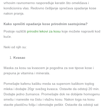
vrhovim ravnomerno raspoređuje keratin što omekšava i
kondicionira vlas. Redovno češljanje sprečava opadanje kose
nakon pranja.
Kako sprečiti opadanje kose prirodnim sastojcima?
Postoje različiti
prirodni lekovi za kosu
koje možete napraviti kod
kuće.
Neki od njih su:
Kvasac
Maska za kosu sa kvascem je pogodna za sve tipove kose i
prepuna je vitamina i minerala.
Pomešajte kafenu kašiku meda sa supenom kašikom toplog
mleka i dodajte 20gr svežeg kvasca. Ostavite da odstoji 20 min.
Dodajte jedno žumance. Promešajte dok ne dobijete homogenu
smešu i nanesite na čistu i vlažnu kosu. Nakon toga na kosu
stavite plastičnu foliju i obmotajte peškir. Ostavite da odstoji sat