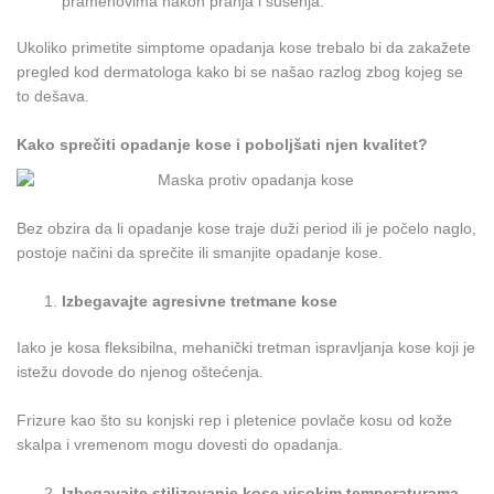
pramenovima nakon pranja i sušenja.
Ukoliko primetite simptome opadanja kose trebalo bi da zakažete
pregled kod dermatologa kako bi se našao razlog zbog kojeg se
to dešava.
Kako sprečiti opadanje kose i poboljšati njen kvalitet?
Bez obzira da li opadanje kose traje duži period ili je počelo naglo,
postoje načini da sprečite ili smanjite opadanje kose.
Izbegavajte agresivne tretmane kose
Iako je kosa fleksibilna, mehanički tretman ispravljanja kose koji je
istežu dovode do njenog oštećenja.
Frizure kao što su konjski rep i pletenice povlače kosu od kože
skalpa i vremenom mogu dovesti do opadanja.
Izbegavajte stilizovanje kose visokim temperaturama