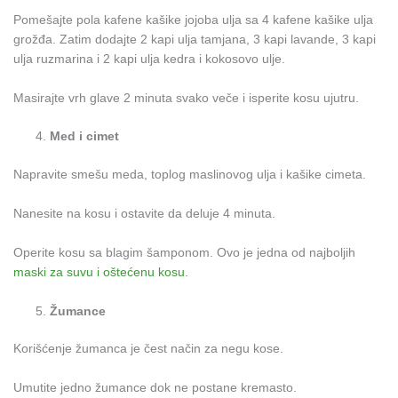
Pomešajte pola kafene kašike jojoba ulja sa 4 kafene kašike ulja
grožđa. Zatim dodajte 2 kapi ulja tamjana, 3 kapi lavande, 3 kapi
ulja ruzmarina i 2 kapi ulja kedra i kokosovo ulje.
Masirajte vrh glave 2 minuta svako veče i isperite kosu ujutru.
Med i cimet
Napravite smešu meda, toplog maslinovog ulja i kašike cimeta.
Nanesite na kosu i ostavite da deluje 4 minuta.
Operite kosu sa blagim šamponom. Ovo je jedna od najboljih
maski za suvu i oštećenu kosu
.
Žumance
Korišćenje žumanca je čest način za negu kose.
Umutite jedno žumance dok ne postane kremasto.