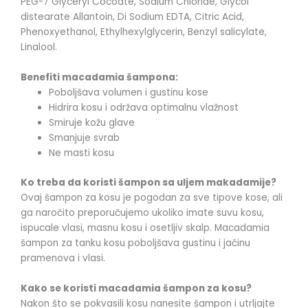
PEG-7 Glyceryl Cocoate, Sodium Chloride, Glycol
distearate Allantoin, Di Sodium EDTA, Citric Acid,
Phenoxyethanol, Ethylhexylglycerin, Benzyl salicylate,
Linalool.
Benefiti macadamia šampona:
Poboljšava volumen i gustinu kose
Hidrira kosu i održava optimalnu vlažnost
Smiruje kožu glave
Smanjuje svrab
Ne masti kosu
Ko treba da koristi šampon sa uljem makadamije?
Ovaj šampon za kosu je pogodan za sve tipove kose, ali
ga naročito preporučujemo ukoliko imate suvu kosu,
ispucale vlasi, masnu kosu i osetljiv skalp. Macadamia
šampon za tanku kosu poboljšava gustinu i jačinu
pramenova i vlasi.
Kako se koristi macadamia šampon za kosu?
Nakon što se pokvasili kosu nanesite šampon i utrljajte