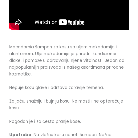
Macadamia šampon za kosu sa uljem makadamije i
alantoinom. Ulje makadamije je prirodni kondicioner
dlake, i pomaže u održavanju njene vitalnosti. Jedan od
najpopularnijih proizvoda iz našeg asortimana prirodne
kozmetike.
Neguje kožu glave i održava zdravlje temena.
Za jaču, snažniju i bujniju kosu. Ne masti i ne opterećuje
kosu.
Pogodan je i za često pranje kose.
Upotreba
: Na vlažnu kosu naneti šampon. Nežno