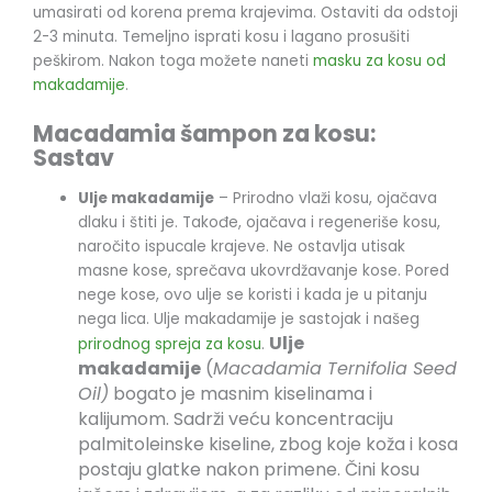
umasirati od korena prema krajevima. Ostaviti da odstoji
2-3 minuta. Temeljno isprati kosu i lagano prosušiti
peškirom. Nakon toga možete naneti
masku za kosu od
makadamije
.
Macadamia šampon za kosu:
Sastav
Ulje makadamije
– Prirodno vlaži kosu, ojačava
dlaku i štiti je. Takođe, ojačava i regeneriše kosu,
naročito ispucale krajeve. Ne ostavlja utisak
masne kose, sprečava ukovrdžavanje kose. Pored
nege kose, ovo ulje se koristi i kada je u pitanju
nega lica. Ulje makadamije je sastojak i našeg
Ulje
prirodnog spreja za kosu
.
makadamije
(
Macadamia Ternifolia Seed
Oil)
bogato je masnim kiselinama i
kalijumom. Sadrži veću koncentraciju
palmitoleinske kiseline, zbog koje koža i kosa
postaju glatke nakon primene. Čini kosu