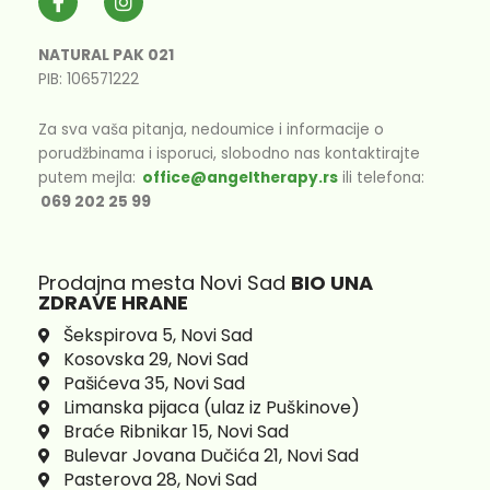
a
n
c
s
e
t
NATURAL PAK 021
b
a
PIB: 106571222
o
g
o
r
k
a
Za sva vaša pitanja, nedoumice i informacije o
-
m
porudžbinama i isporuci, slobodno nas kontaktirajte
f
putem mejla:
office@angeltherapy.rs
ili telefona:
069 202 25 99
Prodajna mesta Novi Sad
BIO UNA
ZDRAVE HRANE
Šekspirova 5, Novi Sad
Kosovska 29, Novi Sad
Pašićeva 35, Novi Sad
Limanska pijaca (ulaz iz Puškinove)
Braće Ribnikar 15, Novi Sad
Bulevar Jovana Dučića 21, Novi Sad
Pasterova 28, Novi Sad