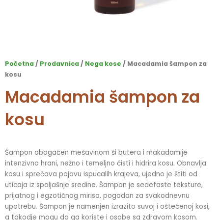
Početna
/
Prodavnica
/
Nega kose
/ Macadamia šampon za
kosu
Macadamia šampon za
kosu
Šampon obogaćen mešavinom ši butera i makadamije
intenzivno hrani, nežno i temeljno čisti i hidrira kosu. Obnavlja
kosu i sprečava pojavu ispucalih krajeva, ujedno je štiti od
uticaja iz spoljašnje sredine. Šampon je sedefaste teksture,
prijatnog i egzotičnog mirisa, pogodan za svakodnevnu
upotrebu. Šampon je namenjen izrazito suvoj i oštećenoj kosi,
a takodje mogu da ga koriste i osobe sa zdravom kosom.