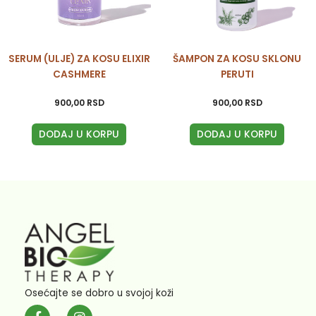
SERUM (ULJE) ZA KOSU ELIXIR
ŠAMPON ZA KOSU SKLONU
CASHMERE
PERUTI
900,00
RSD
900,00
RSD
DODAJ U KORPU
DODAJ U KORPU
Osećajte se dobro u svojoj koži
F
I