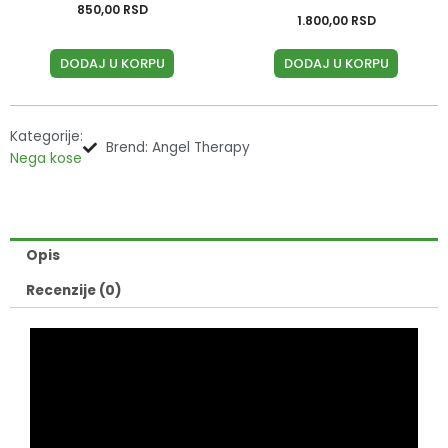
850,00
RSD
1.800,00
RSD
DODAJ U KORPU
DODAJ U KORPU
Kategorije:
Brend: Angel Therapy
Nega kose
Opis
Recenzije (0)