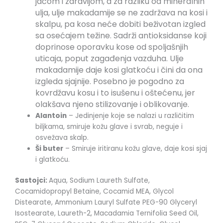
jačom i zdravijom, a za razliku od mineralnih
ulja, ulje makadamije se ne zadržava na kosi i
skalpu, pa kosa neće dobiti beživotan izgled
sa osećajem težine. Sadrži antioksidanse koji
doprinose oporavku kose od spoljašnjih
uticaja, poput zagađenja vazduha. Ulje
makadamije daje kosi glatkoću i čini da ona
izgleda sjajnije. Posebno je pogodno za
kovrdžavu kosu i to isušenu i oštećenu, jer
olakšava njeno stilizovanje i oblikovanje.
Alantoin
– Jedinjenje koje se nalazi u različitim
biljkama, smiruje kožu glave i svrab, neguje i
osvežava skalp.
Ši buter
– Smiruje iritiranu kožu glave, daje kosi sjaj
i glatkoću.
Sastojci:
Aqua, Sodium Laureth Sulfate,
Cocamidopropyl Betaine, Cocamid MEA, Glycol
Distearate, Ammonium Lauryl Sulfate PEG-90 Glyceryl
Isostearate, Laureth-2, Macadamia Ternifolia Seed Oil,