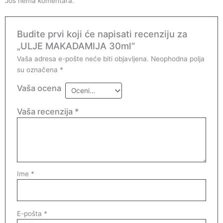
Još nema komentara.
Budite prvi koji će napisati recenziju za
„ULJE MAKADAMIJA 30ml“
Vaša adresa e-pošte neće biti objavljena.
Neophodna polja
su označena
*
Vaša ocena
Vaša recenzija
*
Ime
*
E-pošta
*