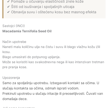
✔ Pomaže u očuvanju elastičnosti zrele kože
✔ Štiti od isušivanja i spoljašnjih uticaja
✔ Obnavlja suvu i oštećenu kosu bez masnog efekta
Sastojci (INCI)
Macadamia Ternifolia Seed Oil
Način upotrebe
Naneti malu količinu ulja na čistu i suvu ili blago vlažnu kožu i/ili
kosu.
Blago umasirati do potpunog upijanja.
Može se koristiti kao svakodnevna nega ili kao intenzivan tretman
pre pranja kose.
Upozorenja
Samo za spoljašnju upotrebu. Izbegavati kontakt sa očima. U
slučaju kontakta sa očima, odmah isprati vodom.
Prekinuti upotrebu u slučaju iritacije ili preosetljivosti. Čuvati van
domašaja dece.