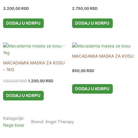
3.200,00
RSD
2.750,00
RSD
DODAJ U KORPU
DODAJ U KORPU
Originalna
Trenutna
cena
cena
je
je:
MACADAMIA MASKA ZA KOSU
bila:
1.200,00 RSD.
MACADAMIA MASKA ZA KOSU
1.500,00 RSD.
– 1KG
850,00
RSD
1.500,00
RSD
1.200,00
RSD
DODAJ U KORPU
DODAJ U KORPU
Kategorije:
Brend: Angel Therapy
Nega kose