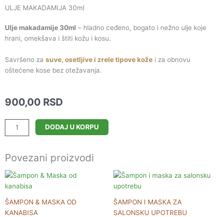
ULJE MAKADAMIJA 30ml
-
m
f
Ulje makadamije 30ml
– hladno ceđeno, bogato i nežno ulje koje
hrani, omekšava i štiti kožu i kosu.
Savršeno za
suve, osetljive i zrele tipove kože
i za obnovu
oštećene kose bez otežavanja.
900,00
RSD
ULJE
DODAJ U KORPU
MAKADAMIJA
30ml
Povezani proizvodi
količina
ŠAMPON & MASKA OD
ŠAMPON I MASKA ZA
KANABISA
SALONSKU UPOTREBU