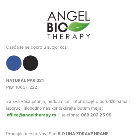
Osećajte se dobro u svojoj koži
F
I
a
n
c
s
e
t
NATURAL PAK 021
PIB: 106571222
b
a
o
g
Za sva vaša pitanja, nedoumice i informacije o porudžbinama i
o
r
isporuci, slobodno nas kontaktirajte putem mejla:
k
a
office@angeltherapy.rs
ili telefona:
069 202 25 99
-
m
f
Prodajna mesta Novi Sad
BIO UNA ZDRAVE HRANE