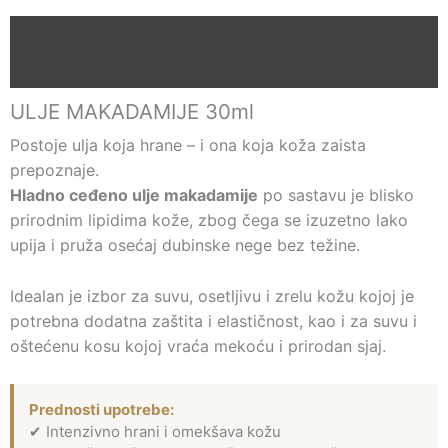
Opis
Recenzije (0)
ULJE MAKADAMIJE 30ml
Postoje ulja koja hrane – i ona koja koža zaista
prepoznaje.
Hladno ceđeno ulje makadamije
po sastavu je blisko
prirodnim lipidima kože, zbog čega se izuzetno lako
upija i pruža osećaj dubinske nege bez težine.
Idealan je izbor za suvu, osetljivu i zrelu kožu kojoj je
potrebna dodatna zaštita i elastičnost, kao i za suvu i
oštećenu kosu kojoj vraća mekoću i prirodan sjaj.
Prednosti upotrebe:
✔ Intenzivno hrani i omekšava kožu