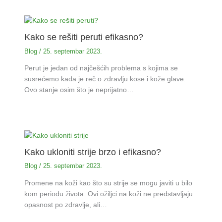
Kako se rešiti peruti efikasno?
Blog
/
25. septembar 2023.
Perut je jedan od najčešćih problema s kojima se
susrećemo kada je reč o zdravlju kose i kože glave.
Ovo stanje osim što je neprijatno…
Kako ukloniti strije brzo i efikasno?
Blog
/
25. septembar 2023.
Promene na koži kao što su strije se mogu javiti u bilo
kom periodu života. Ovi ožiljci na koži ne predstavljaju
opasnost po zdravlje, ali…