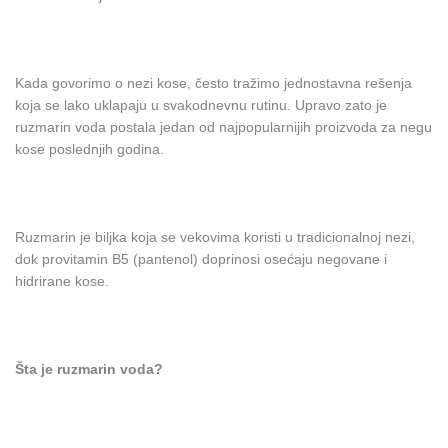
Kada govorimo o nezi kose, često tražimo jednostavna rešenja
koja se lako uklapaju u svakodnevnu rutinu. Upravo zato je
ruzmarin voda postala jedan od najpopularnijih proizvoda za negu
kose poslednjih godina.
Ruzmarin je biljka koja se vekovima koristi u tradicionalnoj nezi,
dok provitamin B5 (pantenol) doprinosi osećaju negovane i
hidrirane kose.
Šta je ruzmarin voda?