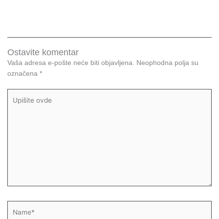
Ostavite komentar
Vaša adresa e-pošte neće biti objavljena.
Neophodna polja su
označena
*
Upišite
ovde
Name*