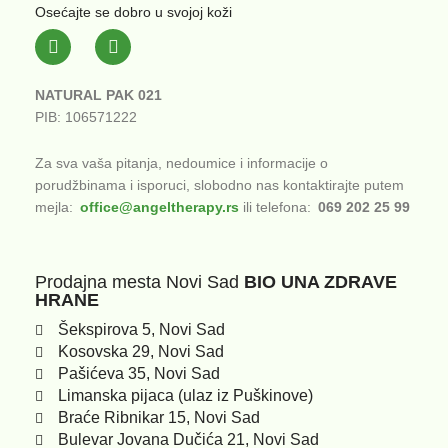
Osećajte se dobro u svojoj koži
F
I
a
n
c
s
e
t
NATURAL PAK 021
b
a
PIB: 106571222
o
g
o
r
k
a
Za sva vaša pitanja, nedoumice i informacije o
-
m
porudžbinama i isporuci, slobodno nas kontaktirajte putem
f
mejla:
office@angeltherapy.rs
ili telefona:
069 202 25 99
Prodajna mesta Novi Sad
BIO UNA ZDRAVE
HRANE
Šekspirova 5, Novi Sad
Kosovska 29, Novi Sad
Pašićeva 35, Novi Sad
Limanska pijaca (ulaz iz Puškinove)
Braće Ribnikar 15, Novi Sad
Bulevar Jovana Dučića 21, Novi Sad