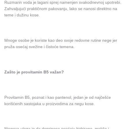
Ruzmarin voda je lagani sprej namenjen svakodnevnoj upotrebi.
Zahvaljujući praktičnom pakovanju, lako se nanosi direktno na
teme i dužinu kose.
Mnoge osobe je koriste kao deo svoje redovne rutine nege jer
pruža osećaj svežine i čistoće temena.
Zašto je provitamin B5 važan?
Provitamin B5, poznat i kao pantenol, jedan je od najčešće
korišćenih sastojaka u proizvodima za negu kose.
Njegova uloga je da doprinese osećaju hidrirane, mekše i