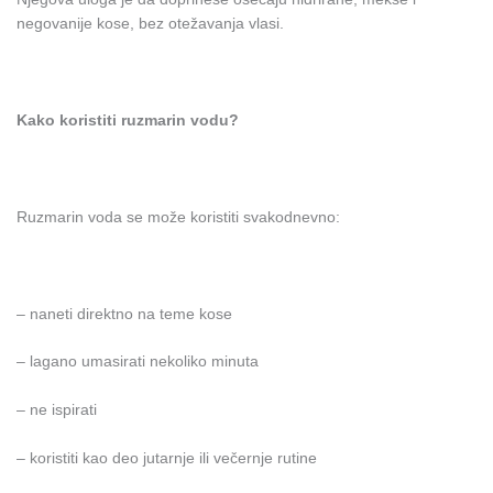
negovanije kose, bez otežavanja vlasi.
Kako koristiti ruzmarin vodu?
Ruzmarin voda se može koristiti svakodnevno:
– naneti direktno na teme kose
– lagano umasirati nekoliko minuta
– ne ispirati
– koristiti kao deo jutarnje ili večernje rutine