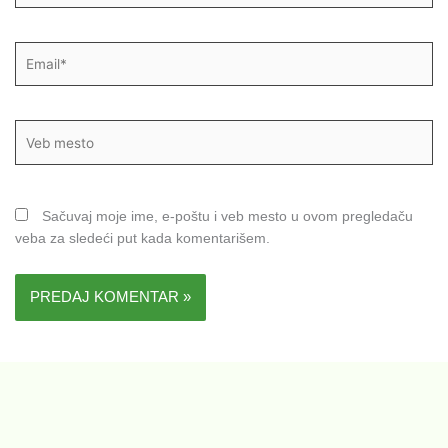
Email*
Veb
mesto
Sačuvaj moje ime, e-poštu i veb mesto u ovom pregledaču
veba za sledeći put kada komentarišem.