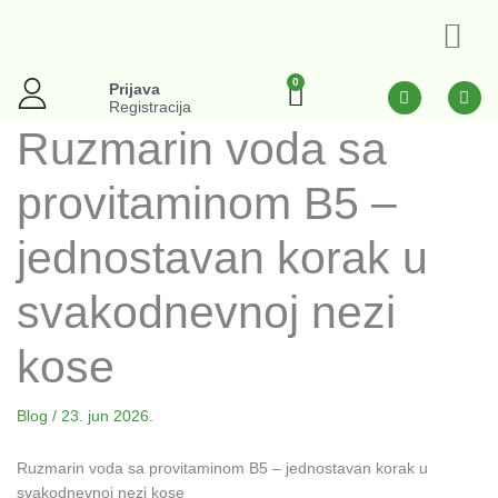
Pređi
na
sadržaj
0
Cart
F
I
Prijava
a
n
Registracija
c
s
Ruzmarin voda sa
e
t
b
a
o
g
provitaminom B5 –
o
r
k
a
-
m
f
jednostavan korak u
svakodnevnoj nezi
kose
Blog
/
23. jun 2026.
Ruzmarin voda sa provitaminom B5 – jednostavan korak u
svakodnevnoj nezi kose