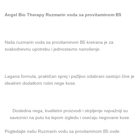
Angel Bio Therapy Ruzmarin voda sa provitaminom B5
Naša ruzmarin voda sa provitaminom B5 kreirana je za
svakodnevnu upotrebu i jednostavno nanošenje.
Lagana formula, praktičan sprej i pažljivo odabrani sastojci čine je
idealnim dodatkom rutini nege kose.
Dosledna nega, kvalitetni proizvodi i strpljenje najvažniji su
saveznici na putu ka lepom izgledu i osećaju negovane kose.
Pogledajte našu Ruzmarin vodu sa provitaminom B5 ovde.