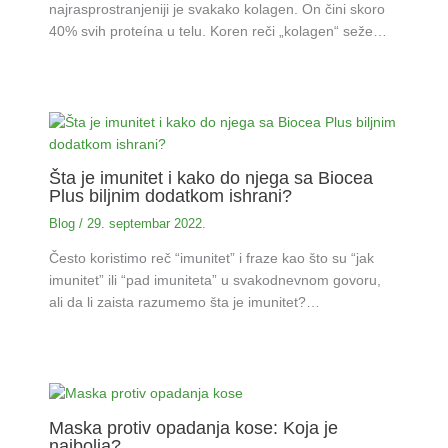
najrasprostranjeniji je svakako kolagen. On čini skoro
40% svih proteína u telu. Koren reči „kolagen“ seže…
Šta je imunitet i kako do njega sa Biocea
Plus biljnim dodatkom ishrani?
Blog
/
29. septembar 2022.
Često koristimo reč “imunitet” i fraze kao što su “jak
imunitet” ili “pad imuniteta” u svakodnevnom govoru,
ali da li zaista razumemo šta je imunitet?…
Maska protiv opadanja kose: Koja je
najbolja?