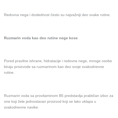
Redovna nega i doslednost često su najvažniji deo svake rutine.
Ruzmarin voda kao deo rutine nege kose
Pored pravilne ishrane, hidratacije i redovne nege, mnoge osobe
biraju proizvode sa ruzmarinom kao deo svoje svakodnevne
rutine.
Ruzmarin voda sa provitaminom B5 predstavlja praktičan izbor za
one koji žele jednostavan proizvod koji se lako uklapa u
svakodnevne navike.